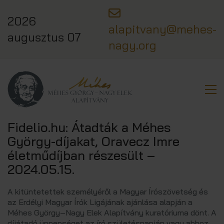
2026
alapitvany@mehes-
augusztus 07
nagy.org
Fidelio.hu: Átadták a Méhes
György-díjakat, Oravecz Imre
életműdíjban részesült –
2024.05.15.
A kitüntetettek személyéről a Magyar Írószövetség és
az Erdélyi Magyar Írók Ligájának ajánlása alapján a
Méhes György–Nagy Elek Alapítvány kuratóriuma dönt. A
díjátadó ünnepséget az író születésnapján vagy ahhoz