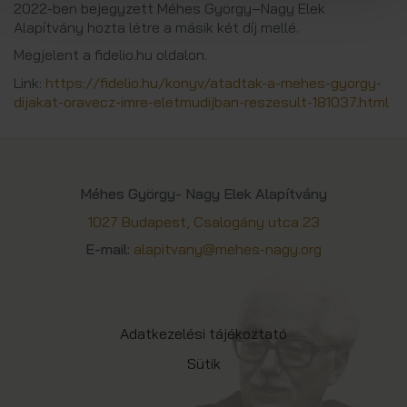
2022-ben bejegyzett Méhes György–Nagy Elek
Alapítvány hozta létre a másik két díj mellé.
Megjelent a fidelio.hu oldalon.
Link:
https://fidelio.hu/konyv/atadtak-a-mehes-gyorgy-
dijakat-oravecz-imre-eletmudijban-reszesult-181037.html
Méhes György- Nagy Elek Alapítvány
1027 Budapest, Csalogány utca 23
E-mail:
alapitvany@mehes-nagy.org
Adatkezelési tájékoztató
Sütik