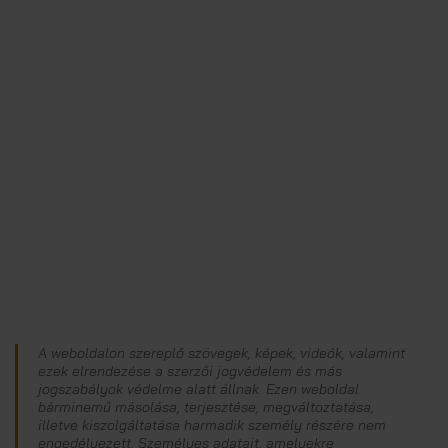
A weboldalon szereplő szövegek, képek, videók, valamint
ezek elrendezése a szerzői jogvédelem és más
jogszabályok védelme alatt állnak. Ezen weboldal
bárminemű másolása, terjesztése, megváltoztatása,
illetve kiszolgáltatása harmadik személy részére nem
engedélyezett. Személyes adatait, amelyekre