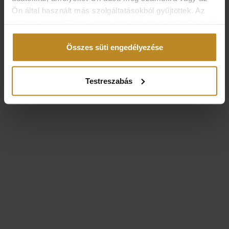
Ön által használt más szolgáltatásokból gyűjtöttek. Az
ehhez kapcsolódó
adatkezelési tájékoztató itt elérhető
.
Összes süti engedélyezése
Testreszabás